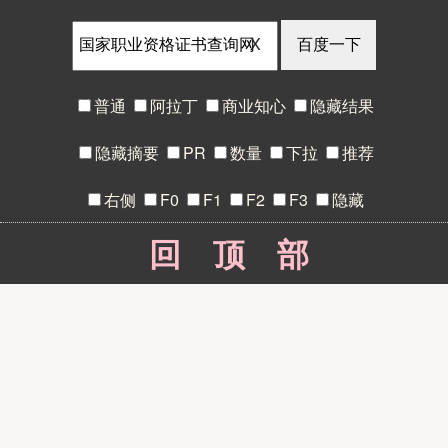
X
普通
阿拉丁
商业知心
隐藏结果
隐藏摘要
PR
数量
下拉
推荐
右侧
F0
F1
F2
F3
隐藏
回顶部