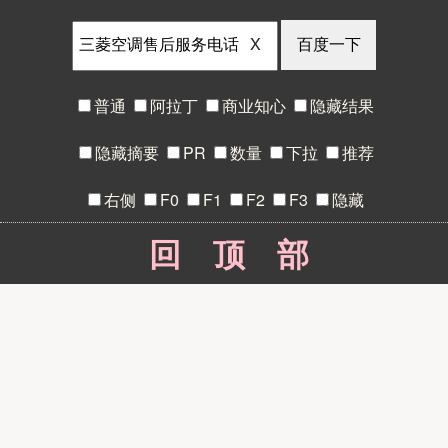
X
普通
阿拉丁
商业知心
隐藏结果
隐藏摘要
PR
数量
下拉
推荐
右侧
F0
F1
F2
F3
隐藏
回顶部